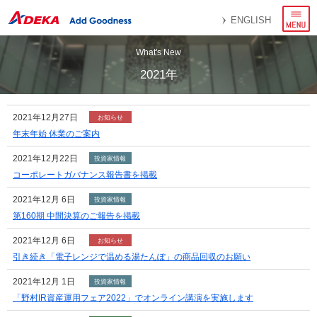
メ
ENGLISH
ニ
ュ
ー
What's New
2021年
2021年12月27日
お知らせ
年末年始 休業のご案内
2021年12月22日
投資家情報
コーポレートガバナンス報告書を掲載
2021年12月 6日
投資家情報
第160期 中間決算のご報告を掲載
2021年12月 6日
お知らせ
引き続き「電子レンジで温める湯たんぽ」の商品回収のお願い
2021年12月 1日
投資家情報
「野村IR資産運用フェア2022」でオンライン講演を実施します