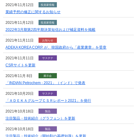
2021年11月12日
投資家情報
業績予想の修正に関するお知らせ
2021年11月12日
投資家情報
2022年3月期第2四半期決算短信および補足資料を掲載
2021年11月11日
お知らせ
ADEKA KOREA CORP. が、韓国政府から「産業褒章」を受章
2021年11月11日
サステナ
CSRサイトを更新
2021年11月 8日
展示会
「INDIAN Petrochem - 2021」（インド）で発表
2021年10月20日
サステナ
「ＡＤＥＫＡグループＣＳＲレポート2021」を発行
2021年10月18日
製品
注目製品・技術紹介（グラフェン）を更新
2021年10月18日
製品
注目製品・技術紹介（開始剤の基礎知識）を更新