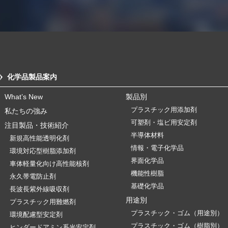
化学品製品案内
What’s New
製品別
プラスチック用添加剤
私たちの強み
可塑剤・塩ビ用安定剤
注目製品・技術紹介
半導体材料
新規高性能透明化剤
情報・電子化学品
環境対応型樹脂添加剤
界面化学品
車体軽量化向け高性能核剤
機能性樹脂
永久帯電防止剤
基礎化学品
長波長紫外線吸収剤
用途別
プラスチック用難燃剤
プラスチック・ゴム（用途別）
環境配慮型安定剤
プラスチック・ゴム（樹脂別）
ヒンダードアミン系光安定剤