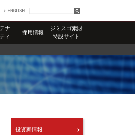
ENGLISH
テナ
ジミスゴ素財
採用情報
ティ
特設サイト
投資家情報