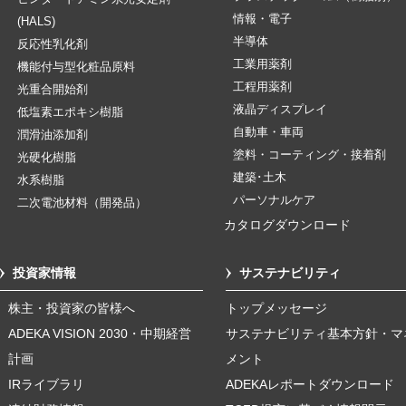
情報・電子
(HALS)
半導体
反応性乳化剤
工業用薬剤
機能付与型化粧品原料
工程用薬剤
光重合開始剤
液晶ディスプレイ
低塩素エポキシ樹脂
自動車・車両
潤滑油添加剤
塗料・コーティング・接着剤
光硬化樹脂
建築･土木
水系樹脂
パーソナルケア
二次電池材料（開発品）
カタログダウンロード
投資家情報
サステナビリティ
株主・投資家の皆様へ
トップメッセージ
ADEKA VISION 2030・中期経営
サステナビリティ基本方針・マ
計画
メント
IRライブラリ
ADEKAレポートダウンロード