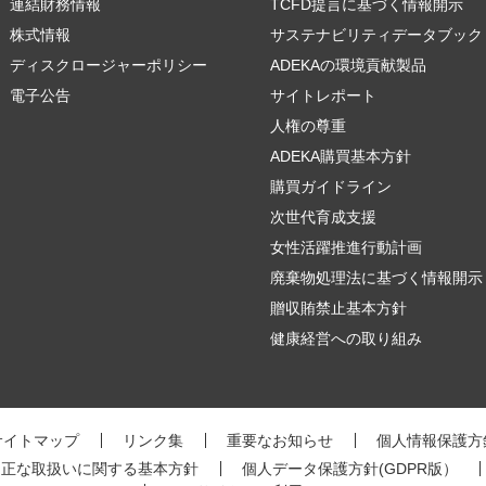
連結財務情報
TCFD提言に基づく情報開示
株式情報
サステナビリティデータブック
ディスクロージャーポリシー
ADEKAの環境貢献製品
電子公告
サイトレポート
人権の尊重
ADEKA購買基本方針
購買ガイドライン
次世代育成支援
女性活躍推進行動計画
廃棄物処理法に基づく情報開示
贈収賄禁止基本方針
健康経営への取り組み
サイトマップ
リンク集
重要なお知らせ
個人情報保護方
適正な取扱いに関する基本方針
個人データ保護方針(GDPR版）