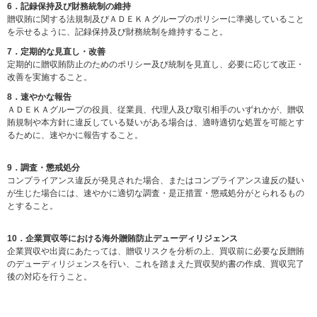
6．記録保持及び財務統制の維持
贈収賄に関する法規制及びＡＤＥＫＡグループのポリシーに準拠していること
を示せるように、記録保持及び財務統制を維持すること。
7．定期的な見直し・改善
定期的に贈収賄防止のためのポリシー及び統制を見直し、必要に応じて改正・
改善を実施すること。
8．速やかな報告
ＡＤＥＫＡグループの役員、従業員、代理人及び取引相手のいずれかが、贈収
賄規制や本方針に違反している疑いがある場合は、適時適切な処置を可能とす
るために、速やかに報告すること。
9．調査・懲戒処分
コンプライアンス違反が発見された場合、またはコンプライアンス違反の疑い
が生じた場合には、速やかに適切な調査・是正措置・懲戒処分がとられるもの
とすること。
10．企業買収等における海外贈賄防止デューディリジェンス
企業買収や出資にあたっては、贈収リスクを分析の上、買収前に必要な反贈賄
のデューディリジェンスを行い、これを踏まえた買収契約書の作成、買収完了
後の対応を行うこと。