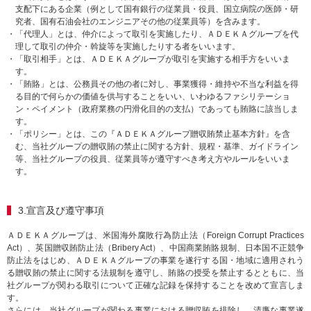
支配下にある企業（例として国有銀行の従業員・役員、国立病院の医師・研
究者、国有石油会社のエンジニアその他の従業員等）を含みます。
・「代理人」とは、仲介によって取引を実施したり、ＡＤＥＫＡグループを代
理して取引の仲介・斡旋等を実施したりする者をいいます。
・「取引相手」とは、ＡＤＥＫＡグループが取引を実施する相手方をいいま
す。
・「賄賂」とは、公務員その他の者に対し、事業獲得・維持や不当な利益を得
る目的で何らかの価値を供与することをいい、いわゆるファシリテーショ
ン・ペイメント（政府業務の円滑化目的の支払）であっても賄賂に該当しま
す。
・「ポリシー」とは、この『ＡＤＥＫＡグループ贈収賄禁止基本方針』を含
む、当社グループの贈収賄の禁止に関する方針、規程・基準、ガイドライン
等、当社グループの役員、従業員等が遵守すべき考え方やルールをいいま
す。
3.宣言及び遵守事項
ＡＤＥＫＡグループは、米国海外腐敗行為防止法（Foreign Corrupt Practices
Act）、英国贈収賄防止法（Bribery Act）、中国商業賄賂規制、日本国不正競争
防止法をはじめ、ＡＤＥＫＡグループの事業を遂行する国・地域に適用されう
る贈収賄の禁止に関する法規制を遵守し、賄賂の授受を禁止するとともに、当
社グループが関わる取引について正確な記録を保持することを改めて宣言しま
す。
さらには、当社グループが関わる事業における贈収賄を排除し、清廉な事業遂