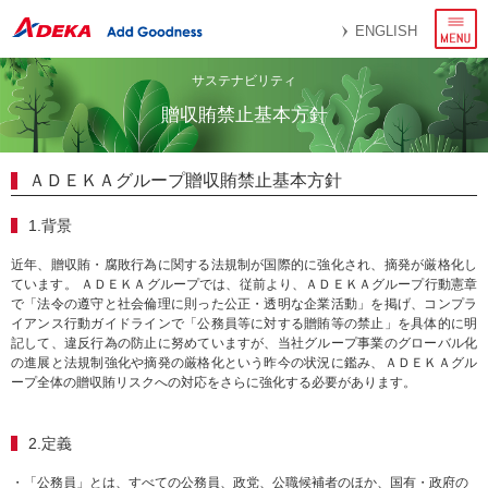
メ
ENGLISH
ニ
ュ
ー
サステナビリティ
贈収賄禁止基本方針
ＡＤＥＫＡグループ贈収賄禁止基本方針
1.背景
近年、贈収賄・腐敗行為に関する法規制が国際的に強化され、摘発が厳格化し
ています。 ＡＤＥＫＡグループでは、従前より、ＡＤＥＫＡグループ行動憲章
で「法令の遵守と社会倫理に則った公正・透明な企業活動」を掲げ、コンプラ
イアンス行動ガイドラインで「公務員等に対する贈賄等の禁止」を具体的に明
記して、違反行為の防止に努めていますが、当社グループ事業のグローバル化
の進展と法規制強化や摘発の厳格化という昨今の状況に鑑み、ＡＤＥＫＡグル
ープ全体の贈収賄リスクへの対応をさらに強化する必要があります。
2.定義
・「公務員」とは、すべての公務員、政党、公職候補者のほか、国有・政府の