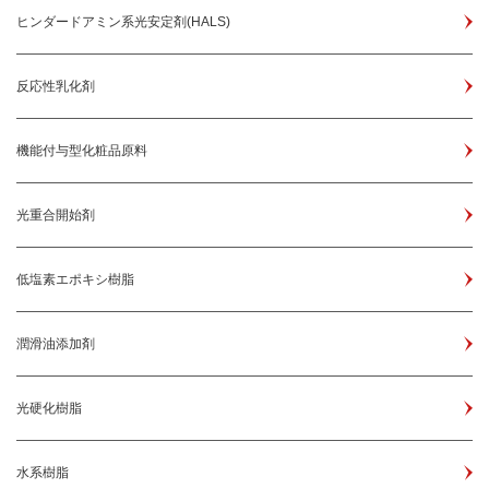
ヒンダードアミン系光安定剤(HALS)
反応性乳化剤
機能付与型化粧品原料
光重合開始剤
低塩素エポキシ樹脂
潤滑油添加剤
光硬化樹脂
水系樹脂