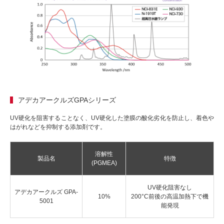
アデカアークルズGPAシリーズ
UV硬化を阻害することなく、UV硬化した塗膜の酸化劣化を防止し、着色や
はがれなどを抑制する添加剤です。
溶解性
製品名
特徴
(PGMEA)
UV硬化阻害なし
アデカアークルズ GPA-
10%
200°C前後の高温加熱下で機
5001
能発現