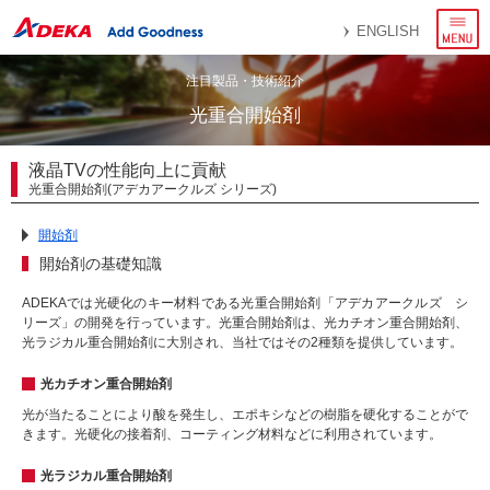
メ
ENGLISH
ニ
ュ
ー
注目製品・技術紹介
光重合開始剤
液晶TVの性能向上に貢献
光重合開始剤(アデカアークルズ シリーズ)
開始剤
開始剤の基礎知識
ADEKAでは光硬化のキー材料である光重合開始剤「アデカアークルズ シ
リーズ」の開発を行っています。光重合開始剤は、光カチオン重合開始剤、
光ラジカル重合開始剤に大別され、当社ではその2種類を提供しています。
光カチオン重合開始剤
光が当たることにより酸を発生し、エポキシなどの樹脂を硬化することがで
きます。光硬化の接着剤、コーティング材料などに利用されています。
光ラジカル重合開始剤