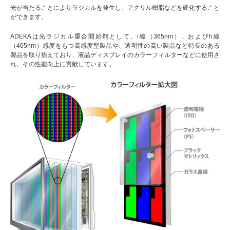
光が当たることによりラジカルを発生し、アクリル樹脂などを硬化すること
ができます。
ADEKAは光ラジカル重合開始剤として、i線（365nm）、およびh線
（405nm）感度をもつ高感度型製品や、透明性の高い製品など特長のある
製品を取り揃えており、液晶ディスプレイのカラーフィルターなどに使用さ
れ、その性能向上に貢献しています。