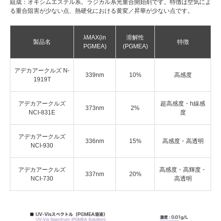
組成：オキシムエステル系。ラジカル系光重合開始剤です。特徴は空気によ
る重合阻害が少ない点、熱硬化における黄変／昇華が少ない点です。
λMAX(in
溶解性
製品名
特徴
PGMEA)
(PGMEA)
アデカアークルズ N-
339nm
10%
高感度
1919T
アデカアークルズ
超高感度・h線感
373nm
2%
NCI-831E
度
アデカアークルズ
336nm
15%
高感度・高透明
NCI-930
アデカアークルズ
高感度・高輝度・
337nm
20%
NCI-730
高透明