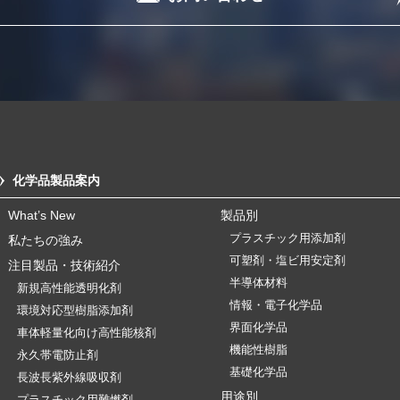
化学品製品案内
What’s New
製品別
プラスチック用添加剤
私たちの強み
可塑剤・塩ビ用安定剤
注目製品・技術紹介
半導体材料
新規高性能透明化剤
情報・電子化学品
環境対応型樹脂添加剤
界面化学品
車体軽量化向け高性能核剤
機能性樹脂
永久帯電防止剤
基礎化学品
長波長紫外線吸収剤
用途別