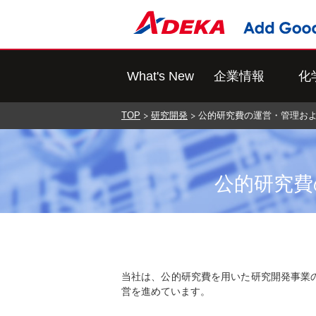
What's New
企業情報
化
TOP
研究開発
公的研究費の運営・管理お
公的研究費
当社は、公的研究費を用いた研究開発事業
営を進めています。