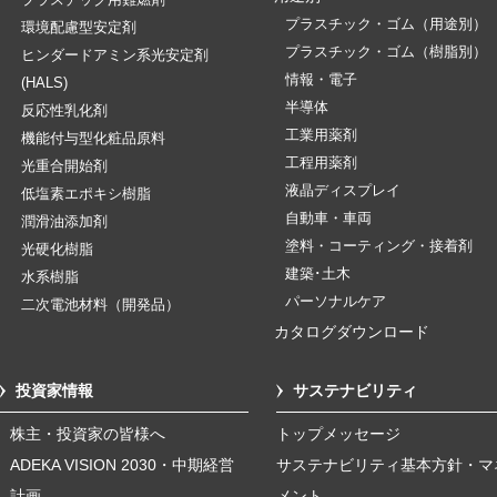
プラスチック用難燃剤
プラスチック・ゴム（用途別）
環境配慮型安定剤
プラスチック・ゴム（樹脂別）
ヒンダードアミン系光安定剤
情報・電子
(HALS)
半導体
反応性乳化剤
工業用薬剤
機能付与型化粧品原料
工程用薬剤
光重合開始剤
液晶ディスプレイ
低塩素エポキシ樹脂
自動車・車両
潤滑油添加剤
塗料・コーティング・接着剤
光硬化樹脂
建築･土木
水系樹脂
パーソナルケア
二次電池材料（開発品）
カタログダウンロード
投資家情報
サステナビリティ
株主・投資家の皆様へ
トップメッセージ
ADEKA VISION 2030・中期経営
サステナビリティ基本方針・マ
計画
メント