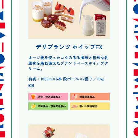
デリプランツ ホイップEX
オーツ麦を使ったコクのある風味と自然な乳
風味を兼ね備えたプラントベースホイップク
リーム。
荷姿：1000ml×6本 段ボール×2括り／10kg
BIB