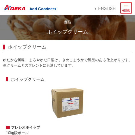
メ
ENGLISH
ニ
ュ
ー
食品
ホイップクリーム
ホイップクリーム
ゆたかな風味、まろやかな口溶け、きめこまやかで気品のある仕上がりです。
生クリームとのブレントにも適しています。
ホイップクリーム
フレシオホイップ
10kg段ボール