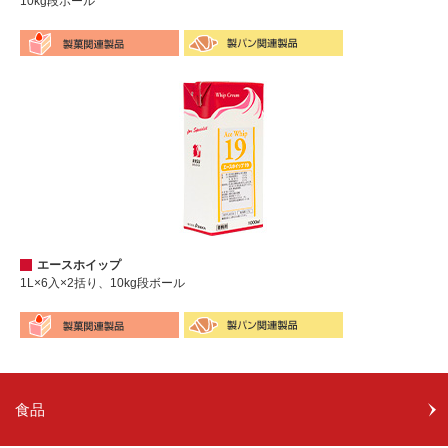
10kg段ボール
エースホイップ
1L×6入×2括り、10kg段ボール
食品