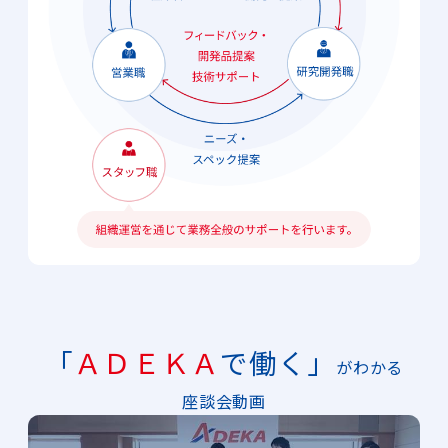
「
ＡＤＥＫＡ
で働く
」
がわかる
座談会動画