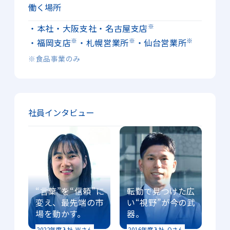
働く場所
※
・本社
・大阪支社
・名古屋支店
※
※
※
・福岡支店
・札幌営業所
・仙台営業所
※食品事業のみ
社員インタビュー
“言葉”を“信頼”に
転勤で見つけた
広
変え、
最先端の市
い“視野”が今の武
場を動かす。
器。
2022年度入社
Wさん
2016年度入社
Oさん