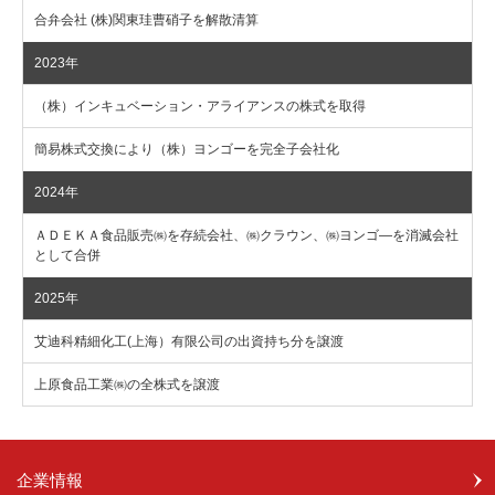
合弁会社 (株)関東珪曹硝子を解散清算
2023年
（株）インキュベーション・アライアンスの株式を取得
簡易株式交換により（株）ヨンゴーを完全子会社化
2024年
ＡＤＥＫＡ食品販売㈱を存続会社、㈱クラウン、㈱ヨンゴ―を消滅会社
として合併
2025年
艾迪科精細化工(上海）有限公司の出資持ち分を譲渡
上原食品工業㈱の全株式を譲渡
企業情報