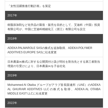
「女性活躍推進行動計画」を策定
2017年
樹脂添加剤など化学品の製造・販売を目的として、艾迪科（中国）投資
有限公司が、中国に艾迪科精細化工（浙江）有限公司を設立
2018年
ADEKA PALMAROLE SASの株式を追加取得、ADEKA POLYMER
ADDITIVES EUROPE SASに社名変更
日本農薬㈱株式に対する公開買付け及び同社を割当先とする第三者割当
増資の引受けにより、日本農薬㈱を子会社化
2019年
Mohammed Al Otaiba グループがアラブ首長国連邦（UAE）のADEKA
AL GHURAIR ADDITIVES LLCの株式を取得、ADEKA AL OTAIBA
MIDDLE EAST LLCに社名変更
2022年