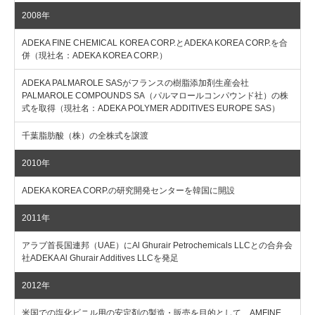
2008年
ADEKA FINE CHEMICAL KOREA CORP.とADEKA KOREA CORP.を合
併（現社名：ADEKA KOREA CORP.）
ADEKA PALMAROLE SASがフランスの樹脂添加剤生産会社
PALMAROLE COMPOUNDS SA（パルマロールコンパウンド社）の株
式を取得（現社名：ADEKA POLYMER ADDITIVES EUROPE SAS）
千葉脂肪酸（株）の全株式を譲渡
2010年
ADEKA KOREA CORP.の研究開発センターを韓国に開設
2011年
アラブ首長国連邦（UAE）にAl Ghurair Petrochemicals LLCとの合弁会
社ADEKA Al Ghurair Additives LLCを発足
2012年
米国での塩化ビニル用の安定剤の製造・販売を目的として、AMFINE