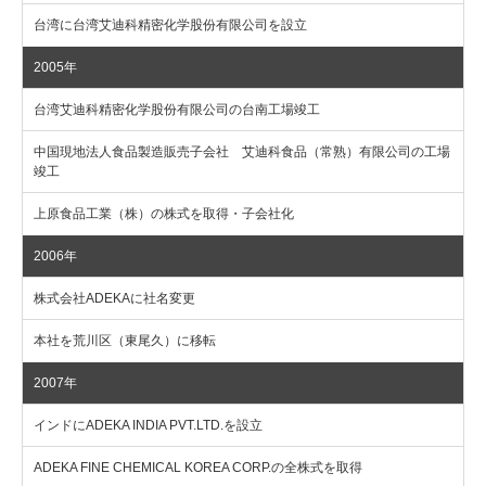
台湾に台湾艾迪科精密化学股份有限公司を設立
2005年
台湾艾迪科精密化学股份有限公司の台南工場竣工
中国現地法人食品製造販売子会社 艾迪科食品（常熟）有限公司の工場
竣工
上原食品工業（株）の株式を取得・子会社化
2006年
株式会社ADEKAに社名変更
本社を荒川区（東尾久）に移転
2007年
インドにADEKA INDIA PVT.LTD.を設立
ADEKA FINE CHEMICAL KOREA CORP.の全株式を取得