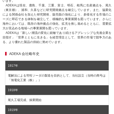
います。
ADEKAは現在、鹿島、千葉、三重、富士、明石、相馬に生産拠点を、尾久
（東京都）、浦和、久喜などに研究開発拠点を確立しています。また、協業化
による関係会社を加えた研究開発、販売面の強化により、多様化する市場のニ
ーズに即応できる体制を確立して、積極的な事業展開を図っています。さらに
海外においては、既存の海外拠点の強化、拡充を推し進めるとともに、需要拡
大が見込める地域への事業展開を図っています。
ADEKAは「新しい潮流の変化に鋭敏であり続けるアグレッシブな先進企業を
目指す」「世界とともに生きる」を経営理念として、世界の市場で競争力のあ
る、より優れた製品の供給に努めています。
ADEKA 会社略年史
1917年
電解法による苛性ソーダの製造を目的として、当社設立（当時の商号は
「旭電化工業（株）」）
1918年
尾久工場完成、操業開始
1919年