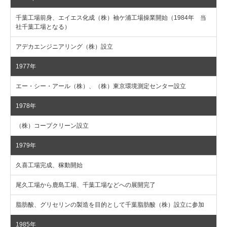
千葉工場前身、エイエス化成（株）袖ケ浦工場操業開始（1984年 当
社千葉工場となる）
アデカエンジニアリング（株）設立
1977年
エー・シー・アール（株）、（株）東京環境測定センター設立
1978年
（株）コープクリーン設立
1979年
久喜工場完成、稼動開始
尾久工場から鹿島工場、千葉工場などへの展開完了
脂肪酸、グリセリンの製造を目的として千葉脂肪酸（株）設立に参加
1985年