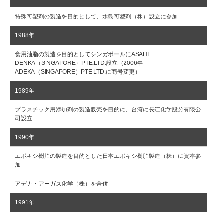
特殊可塑剤の製造を目的として、水島可塑剤（株）設立に参加
1988年
食用油脂の製造を目的としてシンガポールにASAHI
DENKA（SINGAPORE）PTE.LTD.設立（2006年
ADEKA（SINGAPORE）PTE.LTD.に商号変更）
1989年
プラスチック用添加剤の製造販売を目的に、台湾に長江化学股分有限公
司設立
1990年
エポキシ樹脂の製造を目的とした日本エポキシ樹脂製造（株）に資本参
加
アデカ・アーガス化学（株）を合併
1991年