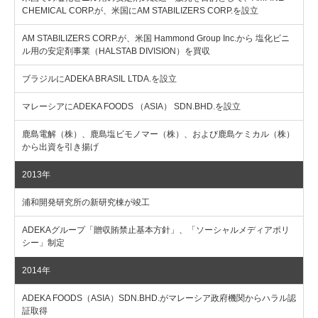
CHEMICAL CORP.が、米国にAM STABILIZERS CORP.を設立
AM STABILIZERS CORP.が、米国 Hammond Group Inc.から 塩化ビニ
ル用の安定剤事業（HALSTAB DIVISION）を買収
ブラジルにADEKA BRASIL LTDA.を設立
マレーシアにADEKA FOODS （ASIA） SDN.BHD.を設立
鹿島電解（株）、鹿島塩ビモノマー（株）、および鹿島ケミカル（株）
から出資を引き揚げ
2013年
浦和開発研究所の新研究棟が竣工
ADEKAグループ「贈収賄禁止基本方針」、「ソーシャルメディアポリ
シー」制定
2014年
ADEKA FOODS（ASIA）SDN.BHD.がマレーシア政府機関からハラル認
証取得