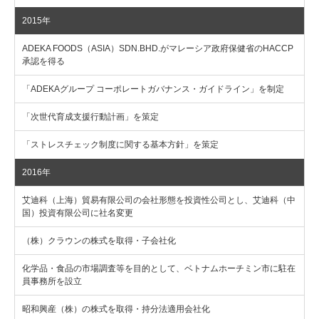
2015年
ADEKA FOODS（ASIA）SDN.BHD.がマレーシア政府保健省のHACCP
承認を得る
「ADEKAグループ コーポレートガバナンス・ガイドライン」を制定
「次世代育成支援行動計画」を策定
「ストレスチェック制度に関する基本方針」を策定
2016年
艾迪科（上海）貿易有限公司の会社形態を投資性公司とし、艾迪科（中
国）投資有限公司に社名変更
（株）クラウンの株式を取得・子会社化
化学品・食品の市場調査等を目的として、ベトナムホーチミン市に駐在
員事務所を設立
昭和興産（株）の株式を取得・持分法適用会社化