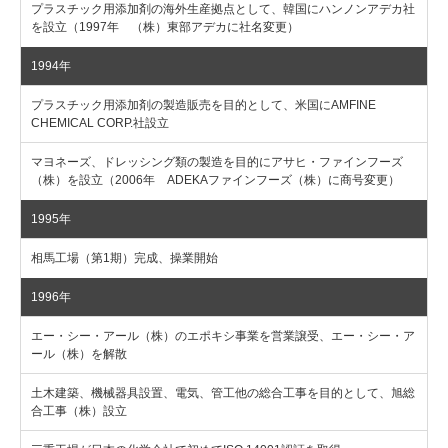
プラスチック用添加剤の海外生産拠点として、韓国にハンノンアデカ社
を設立（1997年 （株）東部アデカに社名変更）
1994年
プラスチック用添加剤の製造販売を目的として、米国にAMFINE
CHEMICAL CORP.社設立
マヨネーズ、ドレッシング類の製造を目的にアサヒ・ファインフーズ
（株）を設立（2006年 ADEKAファインフーズ（株）に商号変更）
1995年
相馬工場（第1期）完成、操業開始
1996年
エー・シー・アール（株）のエポキシ事業を営業譲受、エー・シー・ア
ール（株）を解散
土木建築、機械器具設置、電気、管工他の総合工事を目的として、旭総
合工事（株）設立