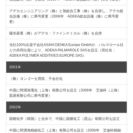
アデカエンジニアリング（株）と旭総合工事（株）を合併し、アデカ総
合設備（株）に商号変更（2006年 ADEKA総合設備（株）に商号変
更）
陽光産業（株）がアデカ・ファインケミカル（株）を合併
当社100%出資子会社ASAHI DENKA Europe GmbHが、パルマロール社
との共同出資により、ADEKA PALMAROLE SASを設立（現社名：
ADEKA POLYMER ADDITIVES EUROPE SAS）
2001年
（株）ヨンゴーを買収、子会社化
中国に阿洒旭電化（上海）有限公司を設立（2006年 艾迪科（上海）
貿易有限公司に商号変更）
2002年
国都化学（韓国）と合弁で、中国に国都化工（昆山）有限公司を設立
中国に阿洒旭精細化工（上海）有限公司を設立（2006年 艾迪科精細