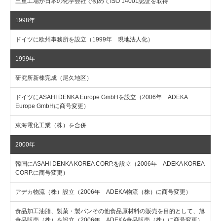
三重工場が日本の化学会社で初めてISO 14001認証を取得
1998年
ドイツに欧州事務所を設立（1999年 現地法人化）
1999年
研究所新棟完成（尾久地区）
ドイツにASAHI DENKA Europe GmbHを設立（2006年 ADEKA
Europe GmbHに商号変更）
東海電化工業（株）を合併
2000年
韓国にASAHI DENKA KOREA CORP.を設立（2006年 ADEKA KOREA
CORP.に商号変更）
アデカ物流（株）設立（2006年 ADEKA物流（株）に商号変更）
食品加工油脂、製菓・製パンその他食品原材料の販売を目的として、旭
食品販売（株）を設立（2006年 ADEKA食品販売（株）に商号変更）