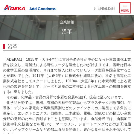
メ
ENGLISH
ニ
ュ
ー
企業情報
沿革
沿革
ADEKAは、1915年（大正4年）に古河合名会社が中心になった東京電化工業
所を設立し、電解法による苛性ソーダを製造したのが始まりです。当時は日本
の化学工業の黎明期で、それまで輸入に頼っていたソーダ製品を国産化するこ
とが狙いでした。1917年（大正6年）に株式会社組織に改め、社名を旭電化工
業株式会社としてスタートしました。1919年（大正8年）に水素利用による硬
化油の製造を開始して、ソーダと油脂の二本柱による化学工業への展開を確立
するに至りました。
その後、化学品・食品の分野で多彩な発展を遂げ、現在に至っています。
化学品分野では、無機、有機の各種中間製品からプラスチック用添加剤、半
導体、デジタル家電向け高機能薬剤などのファインケミカル製品まで多角的に
生産し、エレクトロニクス、自動車、土木建築、電機、製紙などの幅広い産業
分野の発展のために貢献することを意図しています。食品分野では、油脂加工
技術や乳化技術などを用いて、マーガリン、ショートニングなどの加工油脂
や、ホイップクリームなどの加工食品を開発し、豊かな食生活をお手伝いして