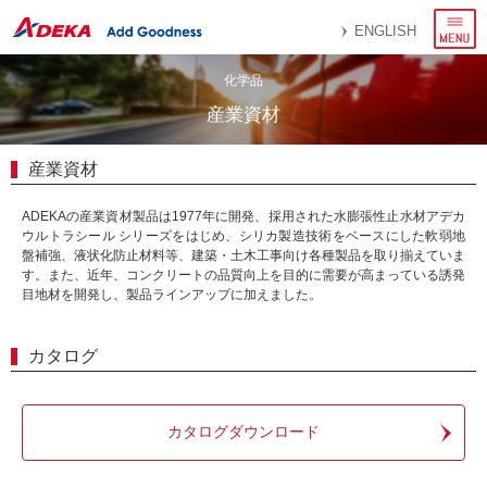
メ
ENGLISH
ニ
ュ
ー
化学品
産業資材
産業資材
ADEKAの産業資材製品は1977年に開発、採用された水膨張性止水材アデカ
ウルトラシール シリーズをはじめ、シリカ製造技術をベースにした軟弱地
盤補強、液状化防止材料等、建築・土木工事向け各種製品を取り揃えていま
す。また、近年、コンクリートの品質向上を目的に需要が高まっている誘発
目地材を開発し、製品ラインアップに加えました。
カタログ
カタログダウンロード