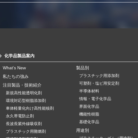
化学品製品案内
What’s New
製品別
プラスチック用添加剤
私たちの強み
可塑剤・塩ビ用安定剤
注目製品・技術紹介
半導体材料
新規高性能透明化剤
情報・電子化学品
環境対応型樹脂添加剤
界面化学品
車体軽量化向け高性能核剤
機能性樹脂
永久帯電防止剤
基礎化学品
長波長紫外線吸収剤
用途別
プラスチック用難燃剤