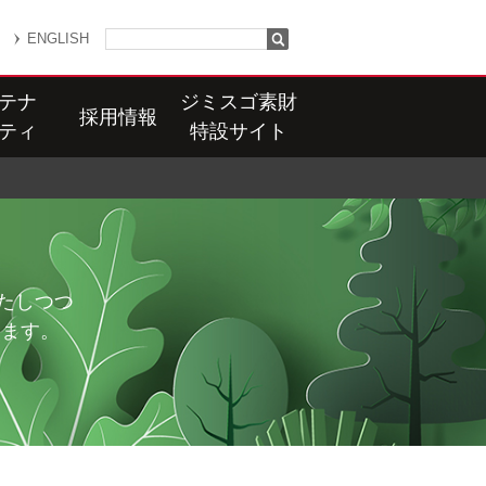
ENGLISH
テナ
ジミスゴ素財
採用情報
ティ
特設サイト
たしつつ
します。