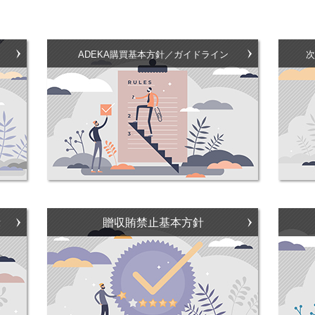
ADEKA購買基本方針／ガイドライン
次
示
贈収賄禁止基本方針