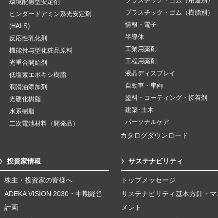
プラスチック・ゴム（用途別）
環境配慮型安定剤
プラスチック・ゴム（樹脂別）
ヒンダードアミン系光安定剤
情報・電子
(HALS)
半導体
反応性乳化剤
工業用薬剤
機能付与型化粧品原料
工程用薬剤
光重合開始剤
液晶ディスプレイ
低塩素エポキシ樹脂
自動車・車両
潤滑油添加剤
塗料・コーティング・接着剤
光硬化樹脂
建築･土木
水系樹脂
パーソナルケア
二次電池材料（開発品）
カタログダウンロード
投資家情報
サステナビリティ
株主・投資家の皆様へ
トップメッセージ
ADEKA VISION 2030・中期経営
サステナビリティ基本方針・マ
計画
メント