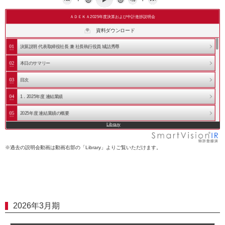
ＡＤＥＫＡ2025年度決算および中計進捗説明会
ARCHIVE
資料ダウンロード
ＡＤＥＫＡ2025年度決算および中計進捗説明会
01
決算説明 代表取締役社長 兼 社長執行役員 城詰秀尊
ＡＤＥＫＡ 2025年度3Q決算および半導体材料の事…
02
本日のサマリー
ＡＤＥＫＡ 2025年度2Q決算説明会
ＡＤＥＫＡ 2025年度1Q決算説明会
03
目次
ＡＤＥＫＡ2024年度決算および中計進捗説明会
04
1．2025年度 連結業績
ＡＤＥＫＡ 2024年度3Q決算および半導体材料の事…
ＡＤＥＫＡ 2024年度2Q決算説明会
05
2025年度 連結業績の概要
ＡＤＥＫＡ 2024年度1Q決算説明会
Library
06
営業利益の増減分析
ＡＤＥＫＡ 2023年度決算および中期経営計画説明…
ＡＤＥＫＡ 2023年度3Q決算説明会
07
2025年度 連結業績（セグメント別）
※過去の説明会動画は動画右部の「Library」よりご覧いただけます。
ＡＤＥＫＡ 2023年度2Q決算説明会
08
化学品事業（樹脂添加剤）
2023年度1Q決算／ライフサイエンス事業説明会
ＡＤＥＫＡ 2022年度期末決算／中計進捗説明会
09
化学品事業（半導体材料）
ＡＤＥＫＡ 2022年度3Q決算／食品事業説明会
10
化学品事業（半導体材料）
ＡＤＥＫＡ 2022年度2Q決算説明会
2026年3月期
ＡＤＥＫＡ 2022年度1Q決算／機能化学品事業説明…
11
化学品事業（環境材料）
ＡＤＥＫＡ 2021年度期末決算／中計進捗説明会