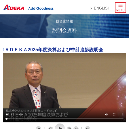
メ
ENGLISH
ニ
ュ
ー
投資家情報
説明会資料
ＡＤＥＫＡ2025年度決算および中計進捗説明会