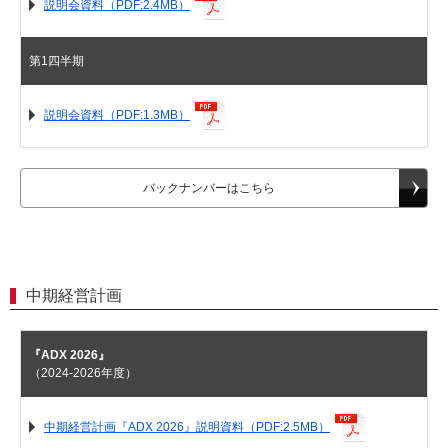
説明会資料（PDF:2.4MB）
26
海外売上高
27
第1四半期
3. 中期経営計画『ＡＤＸ ２０２６』の進捗
28
位置付け
説明会資料（PDF:1.3MB）
29
基本方針と基本戦略
30
経営目標と中間年度の実績
バックナンバーはこちら
31
戦略製品
32
新製品
33
ＲＯＩＣ
34
環境貢献製品の拡大と創出
中期経営計画
35
設備投資計画
『ADX 2026』
（2024-2026年度）
中期経営計画『ADX 2026』説明資料（PDF:2.5MB）