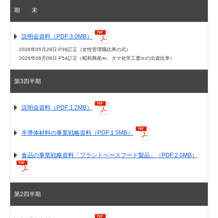
12
食品事業
ＡＤＥＫＡ 2021年度3Q決算／気候変動説明会
期 末
ＡＤＥＫＡ 2021年度2Q決算説明会
13
ライフサイエンス事業（日本農薬）
ＡＤＥＫＡ 2021年度1Q決算／情報・電子化学品事…
説明会資料（PDF:3.0MB）
14
2．2026年度 連結業績予想
ＡＤＥＫＡ 2020年度 期末決算・ＡＤＥＫＡグル…
2026年05月29日 P39訂正（女性管理職比率の式）
ＡＤＥＫＡ 2020年度3Q決算・樹脂添加剤事業説明…
15
2026年度の市場環境見通し
2026年06月09日 P54訂正（昭和興産㈱、タマ化学工業㈱の出資比率）
ＡＤＥＫＡ 2020年度 第2四半期 決算説明会
16
中東情勢による事業への影響について
ＡＤＥＫＡ 2020年度 第1四半期 決算説明会
第3四半期
ＡＤＥＫＡ 2019年度 決算説明会
17
2026年度 連結業績予想
ＡＤＥＫＡ 2019年度 第2四半期 決算説明会
18
2026年度 連結業績予想（セグメント別）
ＡＤＥＫＡ 2018年度 決算説明会
説明会資料（PDF:1.2MB）
19
化学品事業（樹脂添加剤）
半導体材料の事業戦略資料（PDF:1.5MB）
20
化学品事業（半導体材料）
21
化学品事業（環境材料）
食品の事業戦略資料「プラントベースフード製品」（PDF:2.0MB）
22
食品事業
23
ライフサイエンス事業（日本農薬）
第2四半期
24
2026年度 年間配当予想
25
自己株式の取得状況（2025年8月〜2026年4月）