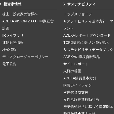
投資家情報
サステナビリティ
株主・投資家の皆様へ
トップメッセージ
ADEKA VISION 2030・中期経営
サステナビリティ基本方針・マ
計画
メント
IRライブラリ
ADEKAレポートダウンロード
連結財務情報
TCFD提言に基づく情報開示
株式情報
サステナビリティデータブック
ディスクロージャーポリシー
ADEKAの環境貢献製品
電子公告
サイトレポート
人権の尊重
ADEKA購買基本方針
購買ガイドライン
次世代育成支援
女性活躍推進行動計画
廃棄物処理法に基づく情報開示
贈収賄禁止基本方針