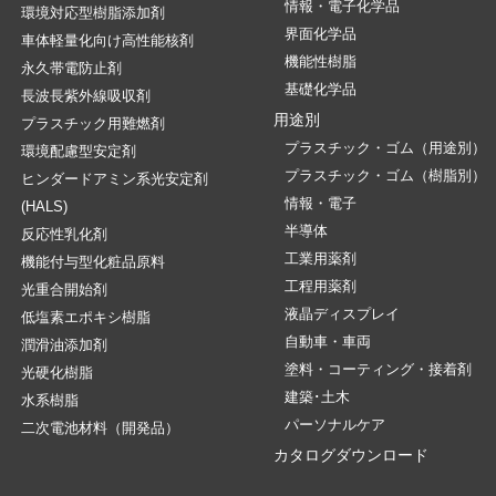
情報・電子化学品
環境対応型樹脂添加剤
界面化学品
車体軽量化向け高性能核剤
機能性樹脂
永久帯電防止剤
基礎化学品
長波長紫外線吸収剤
用途別
プラスチック用難燃剤
プラスチック・ゴム（用途別）
環境配慮型安定剤
プラスチック・ゴム（樹脂別）
ヒンダードアミン系光安定剤
情報・電子
(HALS)
半導体
反応性乳化剤
工業用薬剤
機能付与型化粧品原料
工程用薬剤
光重合開始剤
液晶ディスプレイ
低塩素エポキシ樹脂
自動車・車両
潤滑油添加剤
塗料・コーティング・接着剤
光硬化樹脂
建築･土木
水系樹脂
パーソナルケア
二次電池材料（開発品）
カタログダウンロード