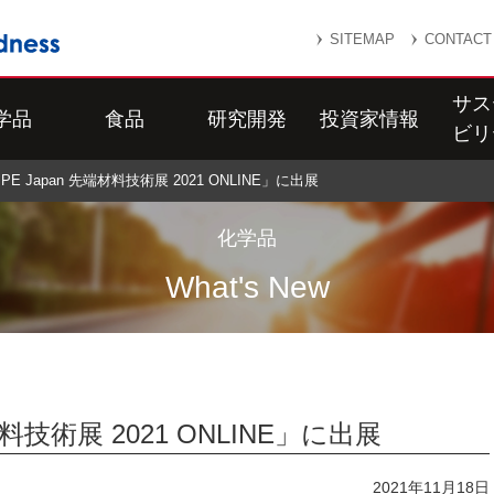
SITEMAP
CONTACT
サス
学品
食品
研究開発
投資家情報
ビリ
PE Japan 先端材料技術展 2021 ONLINE」に出展
化学品
What's New
材料技術展 2021 ONLINE」に出展
2021年11月18日