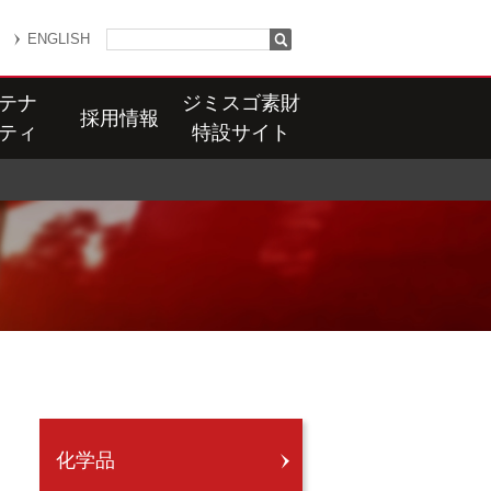
ENGLISH
テナ
ジミスゴ素財
採用情報
ティ
特設サイト
化学品