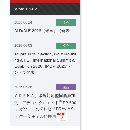
What’s New
2026.06.24
学会
ALD/ALE 2026（米国）で発表
2026.06.03
学会
To join 11th Injection, Blow Mouldi
ng & PET International Summit &
Exhibition 2026 (IMBM 2026) イ
ンドで発表
2026.05.28
製品
ＡＤＥＫＡ、環境対応型樹脂添加
®
剤「アデカシクロエイド
FP-600
I」がソニーのテレビ『BRAVIA 9 I
I』の一部モデルに採用