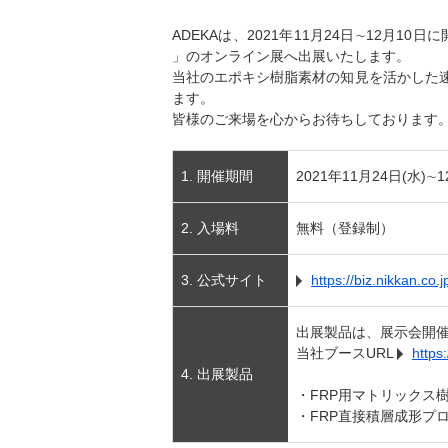
ADEKAは、2021年11月24日∼12月10日
」のオンライン展へ出展いたします。
当社のエポキシ樹脂素材の知見を活かした
ます。
皆様のご来場を心からお待ちしております
1. 開催期間
2021年11月24日(水)∼1
2. 入場料
無料（登録制）
3. 公式サイト
https://biz.nikkan.co
出展製品は、展示会開催
当社ブースURL
https
4. 出展製品
・FRP用マトリックス
・FRP直接積層成形プロ