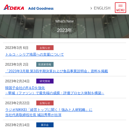
メ
ENGLISH
ニ
ュ
ー
What's New
2023年
2023年3月 6日
お知らせ
トルコ・シリア地震への支援について
2023年3月 2日
投資家情報
「2023年3月期 第3四半期決算および食品事業説明会」資料を掲載
2023年2月24日
研究開発
韓国子会社のR＆Dを強化
∼華城（ファソン）で最先端の成膜・評価プロセス体制を構築∼
2023年2月22日
お知らせ
ラジオNIKKEI「経営トップに聞く！強みと人材戦略」に
当社代表取締役社長 城詰秀尊が出演
2023年2月14日
展示会