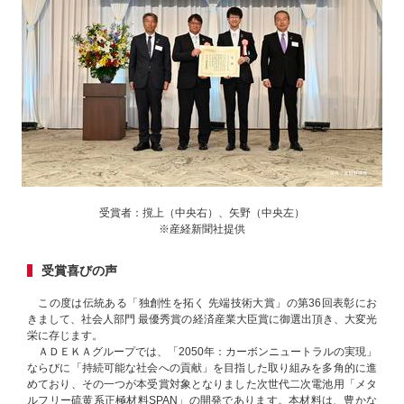
受賞者：撹上（中央右）、矢野（中央左）
※産経新聞社提供
受賞喜びの声
この度は伝統ある「独創性を拓く 先端技術大賞」の第36回表彰にお
きまして、社会人部門 最優秀賞の経済産業大臣賞に御選出頂き、大変光
栄に存じます。
ＡＤＥＫＡグループでは、「2050年：カーボンニュートラルの実現」
ならびに「持続可能な社会への貢献」を目指した取り組みを多角的に進
めており、その一つが本受賞対象となりました次世代二次電池用「メタ
ルフリー硫黄系正極材料SPAN」の開発であります。本材料は、豊かな