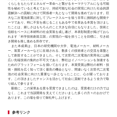
くらしをもたらすエネルギー革命へと繋がるキーマテリアルになる可能
性を秘めていると考えており、持続可能な社会の実現に向けた社会的課
題解決への貢献に向けて関係者一丸となって開発を進めております。巨
大な二次電池産業に対してブレークスルーを狙う非常に挑戦的な開発テ
ーマであり、時に不安を感じることもある中で名誉ある本賞を頂けまし
たことは、嬉しさはもちろんのこと大きな自信にもなりました。技術と
信頼をベースに本材料の社会実装を成し遂げ、本表彰制度が掲げておら
れます「科学技術創造立国」の実現の一端を担うことを目標に、引き続
き開発を推し進める所存です。
また本成果は、日本の研究機関や大学、電池メーカー、材料メーカ
ー、装置メーカーなどに在籍される、数多くの技術者との交流を基盤と
して創造することができました。そして次世代二次電池の実用化には幅
広い先端技術の集約が不可欠であり、弊社はイノベーションを加速する
ためのプラットフォームを描いております。本賞受賞は弊社の材料・技
術・挑戦を広く知って頂く最良の機会となり、間違いなく次世代二次電
池の社会実装に向けた重要な一歩となったことに、心が躍っておりま
す。この頂きましたチャンスを活かして社会に貢献できるよう全力で取
り組んで参ります。
最後に、この栄誉ある賞を受賞できましたのは、受賞者だけの力では
なく、これまで当該開発を支えてくださいました多くの方々のおかげで
あります。この場を借りて御礼申し上げます。
参考リンク