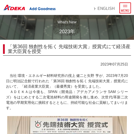
メ
ENGLISH
ニ
ュ
ー
What's New
2023年
「第36回 独創性を拓く 先端技術大賞」授賞式にて経済産
業大臣賞を授受
2023年07月25日
当社 環境・エネルギー材料研究所の撹上 健二と矢野 亨が、2023年7月20
日に明治記念館で行われた「第36回 独創性を拓く 先端技術大賞」授賞式に
おいて、「経済産業大臣賞」（最優秀賞）を受賞しました。
ＡＤＥＫＡは今後も、SPAN（開発品：アデカアメランサ SAM シリー
ズ）をはじめとする二次電池材料の用途開発を推し進め、次世代/革新二次
電池の早期実用化に挑戦するとともに、持続可能な社会に貢献してまいりま
す。