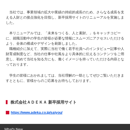
当社では、事業領域の拡大や業績の持続的成長のため、さらなる成長を支
える人財との接点強化を目指し、新卒採用サイトのリニューアルを実施しま
した。
本リニューアルでは、「未来をつくる、人と素財。」をキャッチコピー
に、就職活動中の学生の皆様が必要な情報にスムーズにアクセスいただける
よう、全体の構成やデザインを刷新しました。
職種紹介に加えて、実際に当社で働く若手社員へのインタビュー記事や人
財育成制度など、当社の仕事や社風をより具体的に伝えるコンテンツをご用
意し、初めて当社を知る方にも、働くイメージを持っていただける内容とな
っております。
学生の皆様におかれましては、当社理解の一助としてぜひご覧いただきま
すとともに、皆様からのご応募をお待ちしております。
株式会社ＡＤＥＫＡ 新卒採用サイト
https://www.adeka.co.jp/saiyou/
What's New