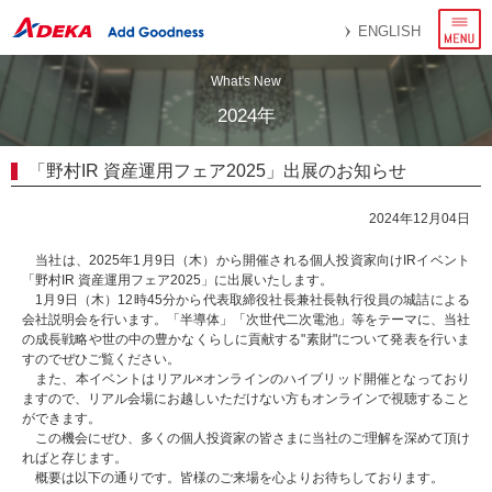
メ
ENGLISH
ニ
ュ
ー
What's New
2024年
「野村IR 資産運用フェア2025」出展のお知らせ
2024年12月04日
当社は、2025年1月9日（木）から開催される個人投資家向けIRイベント
「野村IR 資産運用フェア2025」に出展いたします。
1月9日（木）12時45分から代表取締役社長兼社長執行役員の城詰による
会社説明会を行います。「半導体」「次世代二次電池」等をテーマに、当社
の成長戦略や世の中の豊かなくらしに貢献する"素財"について発表を行いま
すのでぜひご覧ください。
また、本イベントはリアル×オンラインのハイブリッド開催となっており
ますので、リアル会場にお越しいただけない方もオンラインで視聴すること
ができます。
この機会にぜひ、多くの個人投資家の皆さまに当社のご理解を深めて頂け
ればと存じます。
概要は以下の通りです。皆様のご来場を心よりお待ちしております。