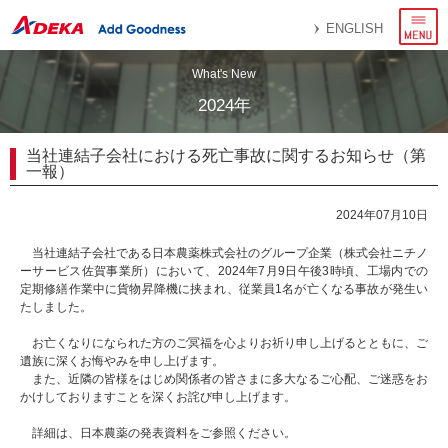
メ
ENGLISH
ニ
ュ
ー
What's New
2024年
当社連結子会社における死亡事故に関するお知らせ（第
一報）
2024年07月10日
当社連結子会社である日本農薬株式会社のグループ企業（株式会社ニチノ
ーサービス佐賀事業所）において、2024年7月9日午後3時頃、工場内での
定期修繕作業中に貨物昇降機に挟まれ、従業員1名が亡くなる事故が発生い
たしました。
お亡くなりになられた方のご冥福を心よりお祈り申し上げるとともに、ご
遺族に深くお悔やみを申し上げます。
また、近隣の皆様をはじめ関係者の皆さまに多大なるご心配、ご迷惑をお
かけしておりますことを深くお詫び申し上げます。
詳細は、日本農薬の発表資料をご参照ください。