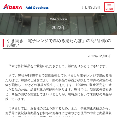
メ
ENGLISH
ニ
ュ
ー
What's New
2022年
引き続き「電子レンジで温める湯たんぽ」の商品回収の
お願い
2022年12月05日
平素は弊社製品をご愛顧いただきまして、誠にありがとうございます。
さて、弊社が1998年まで製造販売しておりました電子レンジで温める湯
たんぽは、加熱のし過ぎにより一部の製品で容器が破損して中身の高温の液
体が飛散し、やけどの事故が発生しております。1998年に製造販売を中止
した製品のため、品質劣化の可能性があります。弊社では、新聞広告等を通
じ、商品の回収を実施してまいりましたが、現時点において未回収の商品が
残っています。
つきましては、お客様の安全を期するため、また、事故防止の観点から、
お手元に後記該当商品をお持ちのお客様には速やかな使用の中止と商品回収