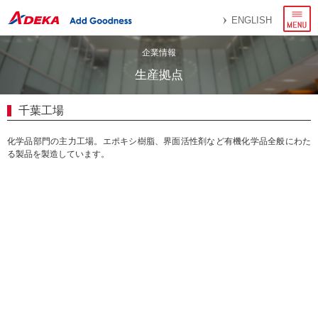
メ
ENGLISH
ニ
ュ
ー
企業情報
生産拠点
千葉工場
化学品部門の主力工場。エポキシ樹脂、界面活性剤など有機化学品全般にわた
る製品を製造しています。