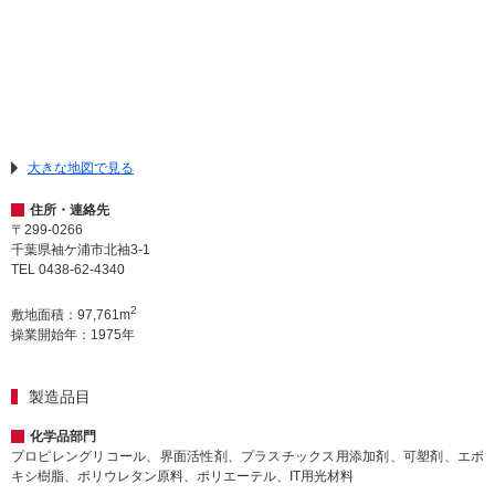
大きな地図で見る
住所・連絡先
〒299-0266
千葉県袖ケ浦市北袖3-1
TEL 0438-62-4340
2
敷地面積：97,761m
操業開始年：1975年
製造品目
化学品部門
プロピレングリコール、界面活性剤、プラスチックス用添加剤、可塑剤、エポ
キシ樹脂、ポリウレタン原料、ポリエーテル、IT用光材料