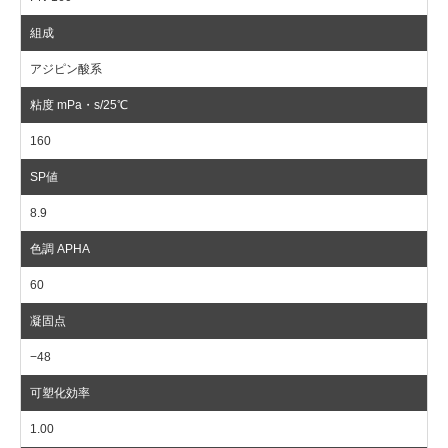
アジピン酸系
160
8.9
60
−48
1.00