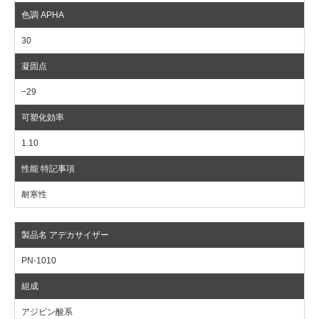
30
−29
1.10
耐寒性
PN-1010
アジピン酸系