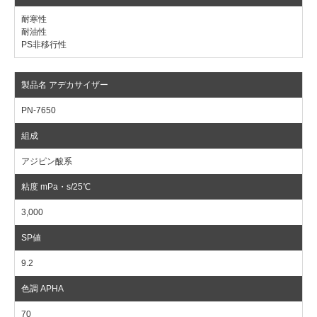
耐寒性
耐油性
PS非移行性
PN-7650
アジピン酸系
3,000
9.2
70