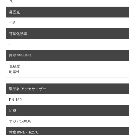
70
−18
-
低粘度
耐寒性
PN-150
アジピン酸系