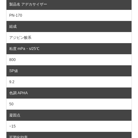
PN-170
アジピン酸系
800
9.2
50
−15