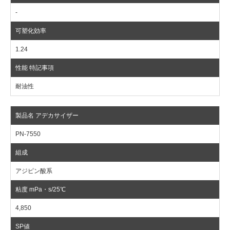
-
1.24
耐油性
PN-7550
アジピン酸系
4,850