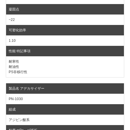
−22
1.10
耐寒性
耐油性
PS非移行性
PN-1030
アジピン酸系