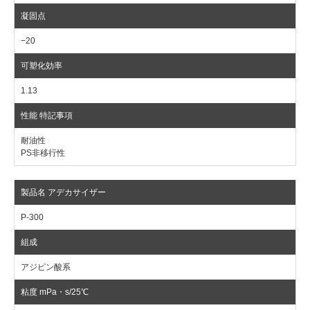
−20
1.13
耐油性
PS非移行性
P-300
アジピン酸系