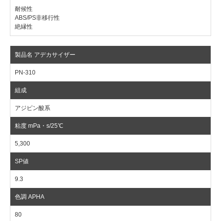
耐候性
ABS/PS非移行性
絶縁性
PN-310
アジピン酸系
5,300
9.3
80