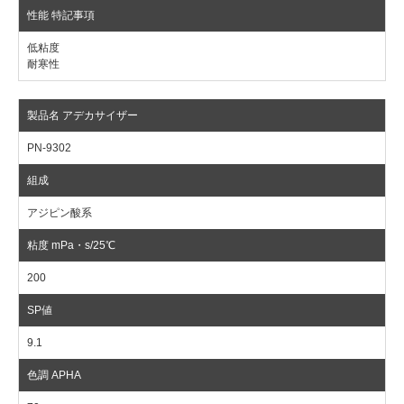
低粘度
耐寒性
PN-9302
アジピン酸系
200
9.1