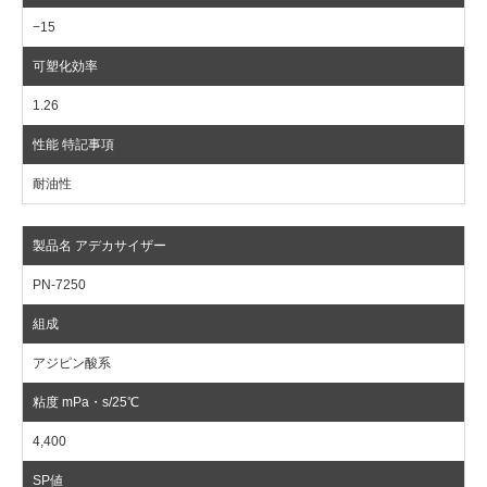
−15
1.26
耐油性
PN-7250
アジピン酸系
4,400