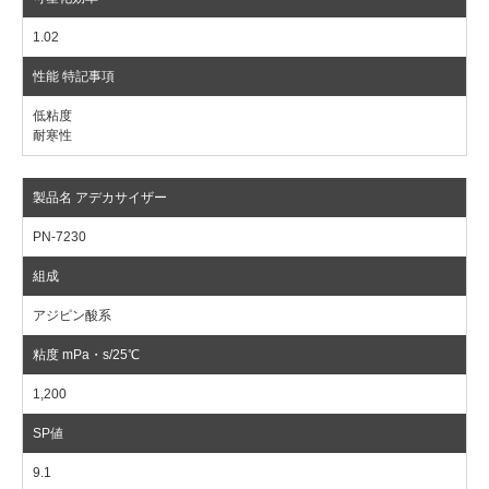
1.02
低粘度
耐寒性
PN-7230
アジピン酸系
1,200
9.1