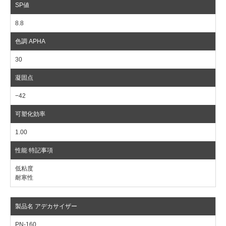
8.8
30
−42
1.00
低粘度
耐寒性
PN-160