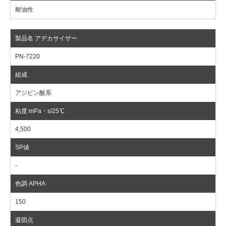
耐油性
PN-7220
アジピン酸系
4,500
-
150