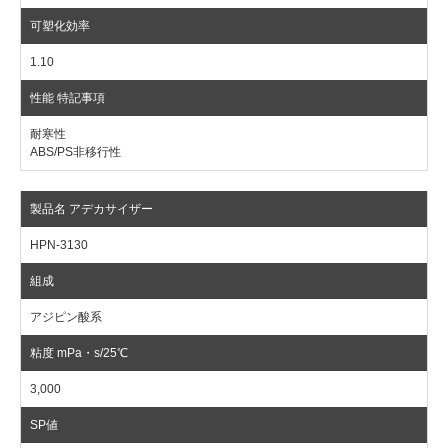
1.10
耐寒性
ABS/PS非移行性
HPN-3130
アジピン酸系
3,000