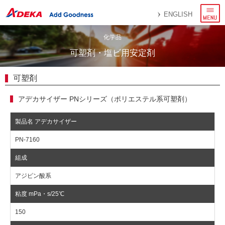
メ
ENGLISH
ニ
ュ
ー
化学品
可塑剤・塩ビ用安定剤
可塑剤
アデカサイザー PNシリーズ（ポリエステル系可塑剤）
PN-7160
アジピン酸系
150