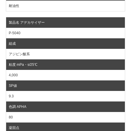
耐油性
P-5040
アジピン酸系
4,000
9.3
80