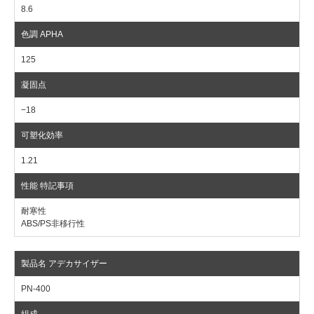
8.6
125
−18
1.21
耐寒性
ABS/PS非移行性
PN-400