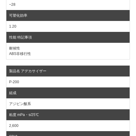
−28
1.20
耐候性
ABS非移行性
P-200
アジピン酸系
2,600