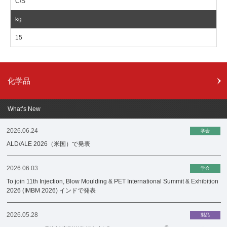
C/S
15
化学品
What’s New
2026.06.24
学会
ALD/ALE 2026（米国）で発表
2026.06.03
学会
To join 11th Injection, Blow Moulding & PET International Summit & Exhibition
2026 (IMBM 2026) インドで発表
2026.05.28
製品