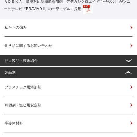
®
ＡＤＥＫＡ、環境対応型樹脂添加剤「アデカシクロエイド
FP-600I」がソニ
ーのテレビ『BRAVIA 9 II』の一部モデルに採用
私たちの強み
化学品に関するお問い合わせ
注目製品・技術紹介
製品別
プラスチック用添加剤
可塑剤・塩ビ用安定剤
半導体材料