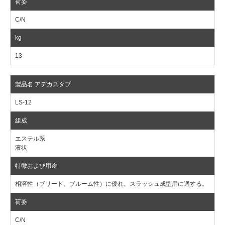
C/N
13
LS-12
エステル系
液状
相溶性（ブリード、ブルーム性）に優れ、スラッシュ成型用に適する。
C/N