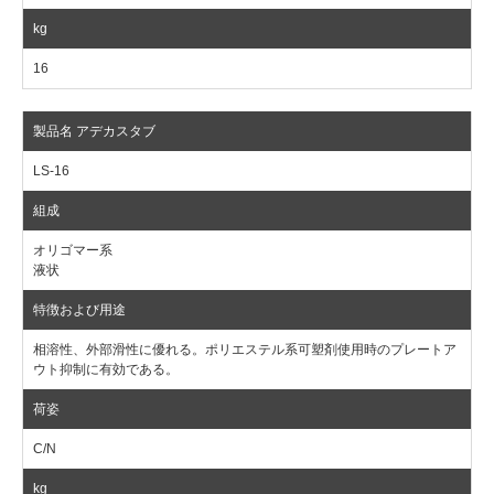
16
LS-16
オリゴマー系
液状
相溶性、外部滑性に優れる。ポリエステル系可塑剤使用時のプレートア
ウト抑制に有効である。
C/N