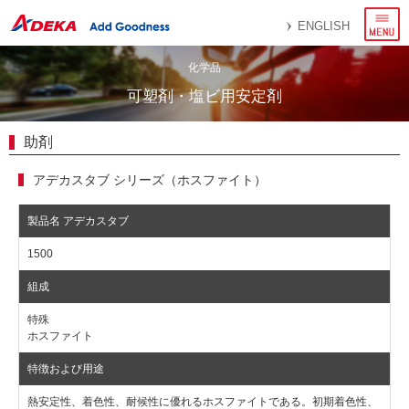
メ
ENGLISH
ニ
ュ
ー
化学品
可塑剤・塩ビ用安定剤
助剤
アデカスタブ シリーズ（ホスファイト）
1500
特殊
ホスファイト
熱安定性、着色性、耐候性に優れるホスファイトである。初期着色性、