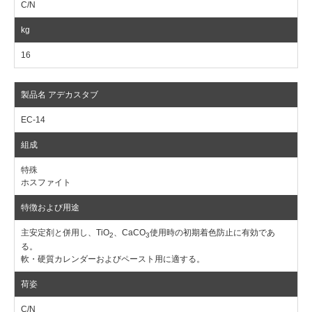
C/N
16
EC-14
特殊
ホスファイト
主安定剤と併用し、TiO
、CaCO
使用時の初期着色防止に有効であ
2
3
る。
軟・硬質カレンダーおよびペースト用に適する。
C/N