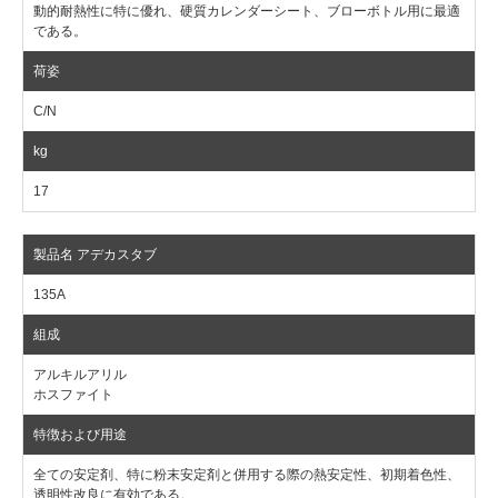
動的耐熱性に特に優れ、硬質カレンダーシート、ブローボトル用に最適
である。
C/N
17
135A
アルキルアリル
ホスファイト
全ての安定剤、特に粉末安定剤と併用する際の熱安定性、初期着色性、
透明性改良に有効である。