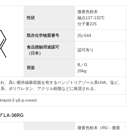
微黄色粉末
性状
融点127-132℃
分子量225
既存化学物質番号
(5)-544
食品接触用途認可
認可有り
（日本）
B／G
荷姿
20kg
れ、高い紫外線吸収能を有するベンゾトリアゾール系UVA。塩ビ、
ン系、ポリウレタン、アクリル樹脂などに推奨される。
iazol-2-yl)-p-cresol
 LA-36RG
微黄色粉末（RG：微黄