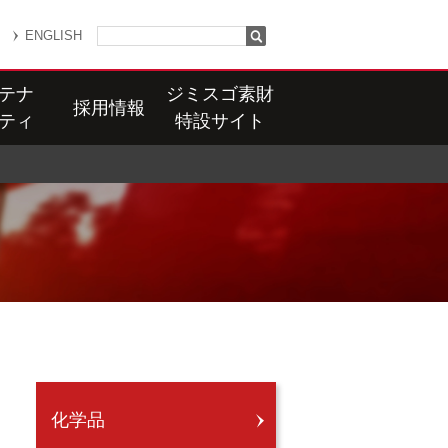
ENGLISH
テナ
ジミスゴ素財
採用情報
ティ
特設サイト
化学品