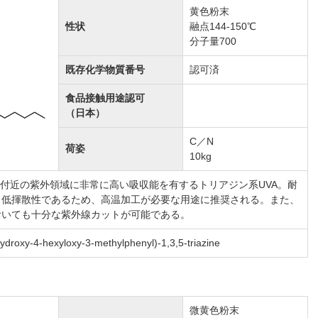
黄色粉末
性状
融点144-150℃
分子量700
既存化学物質番号
認可済
食品接触用途認可
（日本）
C／N
荷姿
10kg
0nm付近の紫外領域に非常に高い吸収能を有するトリアジン系UVA。耐
、低揮散性であるため、高温加工が必要な用途に推奨される。また、
おいても十分な紫外線カットが可能である。
-hydroxy-4-hexyloxy-3-methylphenyl)-1,3,5-triazine
微黄色粉末