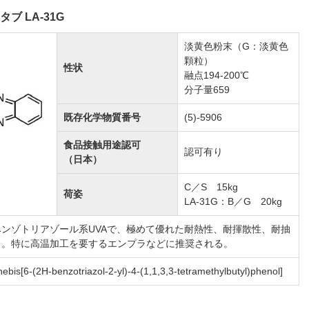
タブ LA-31G
淡黄色粉末（G：淡黄色
顆粒）
性状
融点194-200℃
分子量659
既存化学物質番号
(5)-5906
食品接触用途認可
認可有り
（日本）
C／S 15kg
荷姿
LA-31G：B／G 20kg
ンゾトリアゾール系UVAで、極めて優れた耐熱性、耐揮散性、耐抽
る。特に高温加工を要するエンプラなどに推奨される。
ebis[6-(2H-benzotriazol-2-yl)-4-(1,1,3,3-tetramethylbutyl)phenol]