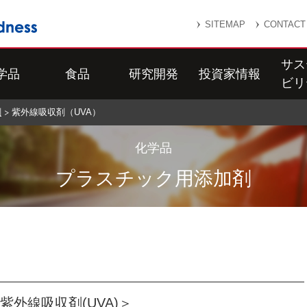
SITEMAP
CONTACT
サス
学品
食品
研究開発
投資家情報
ビリ
剤
紫外線吸収剤（UVA）
化学品
プラスチック用添加剤
紫外線吸収剤(UVA)＞