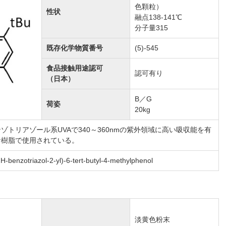
色顆粒）
性状
融点138-141℃
分子量315
既存化学物質番号
(5)-545
食品接触用途認可
認可有り
（日本）
B／G
荷姿
20kg
ゾトリアゾール系UVAで340～360nmの紫外領域に高い吸収能を有
な樹脂で使用されている。
2H-benzotriazol-2-yl)-6-tert-butyl-4-methylphenol
淡黄色粉末