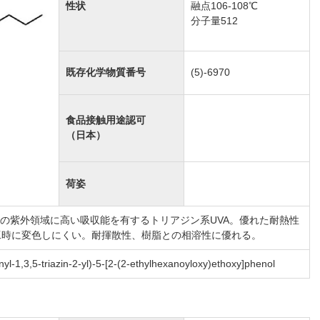
性状
融点106-108℃
分子量512
既存化学物質番号
(5)-6970
食品接触用途認可
（日本）
荷姿
0nmの紫外領域に高い吸収能を有するトリアジン系UVA。優れた耐熱性
工時に変色しにくい。耐揮散性、樹脂との相溶性に優れる。
nyl-1,3,5-triazin-2-yl)-5-[2-(2-ethylhexanoyloxy)ethoxy]phenol