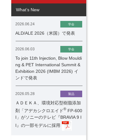
What’s New
2026.06.24
学会
ALD/ALE 2026（米国）で発表
2026.06.03
学会
To join 11th Injection, Blow Mouldi
ng & PET International Summit &
Exhibition 2026 (IMBM 2026) イ
ンドで発表
2026.05.28
製品
ＡＤＥＫＡ、環境対応型樹脂添加
®
剤「アデカシクロエイド
FP-600
I」がソニーのテレビ『BRAVIA 9 I
I』の一部モデルに採用