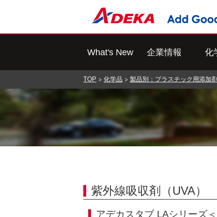
What's New
企業情報
化
TOP
化学品
製品別：プラスチック用添加
紫外線吸収剤（UVA）
アデカスタブ LAシリーズ＜