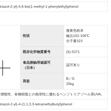
riazol-2-yl)-4,6-bis(1-methyl-1-phenylethyl)phenol
微黄色粉末
性状
融点102-106℃
分子量323
既存化学物質番号
(5)-5371
食品接触用途認可
認可有り
（日本）
B／G
荷姿
20kg
揮散性、各種樹脂との相溶性に優れるベンゾトリアゾール系UVA。
riazol-2-yl)-4-(1,1,3,3-tetramethylbutyl)phenol