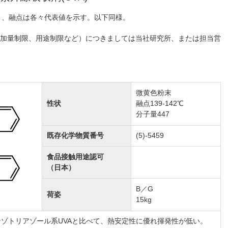
℃）、融点は各々代表値を示す。以下同様。
加量制限、用途制限など）につきましては当社研究所、または担当営
微黄色粉末
性状
融点139-142℃
分子量447
既存化学物質番号
(5)-5459
食品接触用途認可
（日本）
B／G
荷姿
15kg
ゾトリアゾール系UVAと比べて、熱安定性に優れ揮発性が低い。