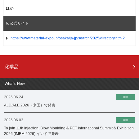
ほか
6. 公式サイト
https://www.material-expo.jp/osaka/ja-jp/search/2025/directory.html?
化学品
What’s New
2026.06.24
学会
ALD/ALE 2026（米国）で発表
2026.06.03
学会
To join 11th Injection, Blow Moulding & PET International Summit & Exhibition
2026 (IMBM 2026) インドで発表