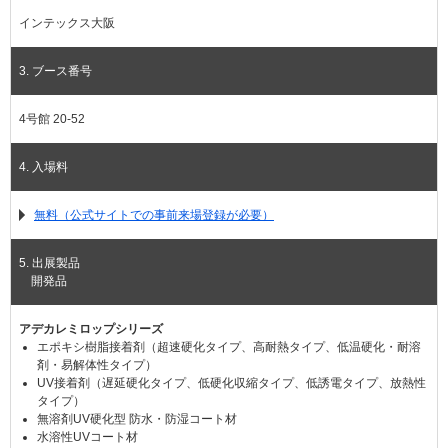
インテックス大阪
3. ブース番号
4号館 20-52
4. 入場料
無料（公式サイトでの事前来場登録が必要）
5. 出展製品
開発品
アデカレミロップシリーズ
エポキシ樹脂接着剤（超速硬化タイプ、高耐熱タイプ、低温硬化・耐溶
剤・易解体性タイプ）
UV接着剤（遅延硬化タイプ、低硬化収縮タイプ、低誘電タイプ、放熱性
タイプ）
無溶剤UV硬化型 防水・防湿コート材
水溶性UVコート材