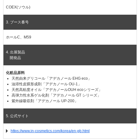
COEX(ソウル)
3. ブース番号
ホールC、M59
4. 出展製品
開発品
化粧品原料
天然由来グリコール「アデカノール EHG eco」
油溶性皮膜形成剤「アデカノール OU-1」
天然高粘度オイル「アデカノールOUH ecoシリーズ」
高弾力性水系ゲル化剤「アデカノール GT シリーズ」
紫外線吸収剤「アデカノール UP-200」
5. 公式サイト
https://www.in-cosmetics.com/korea/en-gb.html